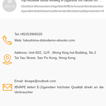
Top-Modelle beste einweg e-zigarette mit nikotin im Vergleich 2025, Tests, Preise und Kaufberatung
18
2025-11
Überblick:WiemandierichtigeWahltrifftDieAuswahlderidealenbest
zigarettemitnikotinkannaufdenerstenBlicküberwältigendwirken:M
Tel:+85253908320
Web: fukushima-dokodemo-ebooks.com
Address: Unit B32, 11/F., Wong King Ind Building, No.2
Tai Yau Street, San Po Kong, Hong Kong
Email:
ibvape@outlook.com
IBVAPE liefert E-Zigaretten höchster Qualität direkt an die
Verbraucher