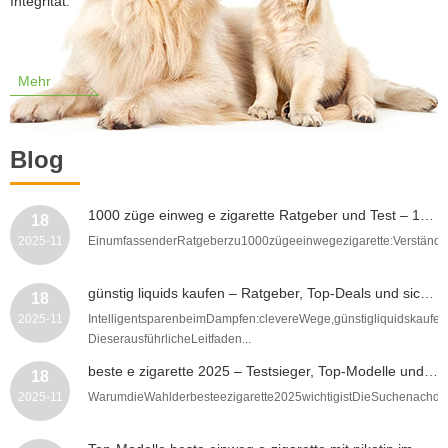
Integrität.
Mehr
Blog
1000 züge einweg e zigarette Ratgeber und Test – 1000 züge einweg e zigarette kaufen, Tipps zu Geschmack Akku und Langlebigkeit
18
2025-11
EinumfassenderRatgeberzu1000zügeeinwegezigarette:Verständnis
günstig liquids kaufen – Ratgeber, Top-Deals und sichere Bestelltipps für clevere Sparer
18
2025-11
IntelligentsparenbeimDampfen:clevereWege,günstigliquidskaufe
DieserausführlicheLeitfaden...
beste e zigarette 2025 – Testsieger, Top-Modelle und praktische Kaufberatung für Einsteiger
18
2025-11
WarumdieWahlderbesteezigarette2025wichtigistDieSuchenachderbe