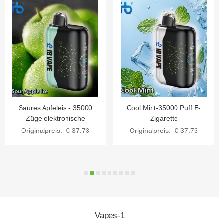
int-35000 Puff E-
Erdbeer-Kiwi-35000 Puff E-
Blackbe
Zigarette
Zigaretten (Ibvape Bar)
Puff e
nalpreis:
€ 37.73
Originalpreis:
€ 37.73
Origin
Vapes-1