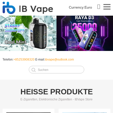
Currency:
Euro
Telefon:
+85253908320
E-mail:
ibvape@outlook.com
HEISSE PRODUKTE
E-Zigaretten, Elektronische Zigaretten - IBVape Store