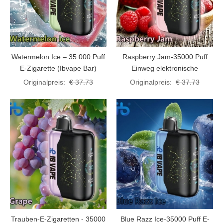
Watermelon Ice – 35.000 Puff
Raspberry Jam-35000 Puff
E-Zigarette (Ibvape Bar)
Einweg elektronische
Zigarette (Ibvape Bar)
Originalpreis:
€ 37.73
Originalpreis:
€ 37.73
Trauben-E-Zigaretten - 35000
Blue Razz Ice-35000 Puff E-